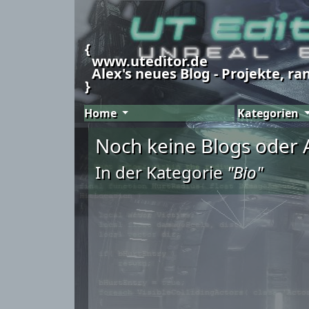
{
www.uteditor.de
Alex's neues Blog - Projekte, r
}
Home
Kategorien
Noch keine Blogs oder A
In der Kategorie
"Bio"