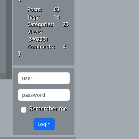
Posts:
63
Tags:
18
Categories:
25
Views:
3462051
Comments:
4
}
Remember me
Login