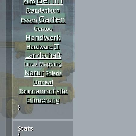
Auto
Brandenburg
Garten
Essen
Gentoo
Handwerk
IT
Hardware
Landschaft
Linux
Mapping
Natur
Solaris
Unreal
Tournament
alte
Erinnerung
}
Stats
{