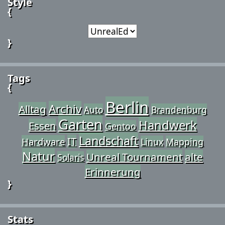
Style
{
}
Tags
{
Berlin
Archiv
Alltag
Auto
Brandenburg
Garten
Handwerk
Essen
Gentoo
Landschaft
IT
Hardware
Linux
Mapping
Natur
Unreal Tournament
alte
Solaris
Erinnerung
}
Stats