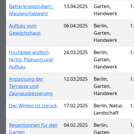
Batterie explodiert -
13.04.2025
Garten,
1
Maulwurfabwehr
Handwerk
Aufbau vom
06.04.2025
Berlin,
1
Gewächshaus
Garten,
Handwerk
Hochbeet endlich
24.03.2025
Berlin,
1
fertig, Planung und
Garten,
Aufbau
Handwerk
Anpassung der
12.03.2025
Berlin,
1
Terrasse und
Garten,
Zaunausbesserung
Handwerk
Der Winter ist zurück
17.02.2025
Berlin, Natur,
1
Landschaft
Regentonnen für den
04.02.2025
Berlin,
1
Garten
Garten,