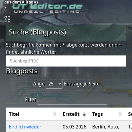
aus dem Alltag =)
}
Suche (Blogposts)
Suchbegriffe können mit
*
abgekürzt werden und
~
findet ähnliche Wörter:
Blogposts
Zeige
Einträge je Seite
Filter
Titel
Erstellt
Tags
S
Endlich wieder
05.03.2026
Berlin, Auto,
1