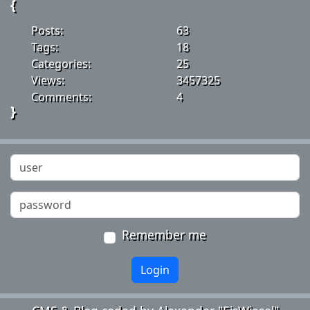
{
Posts:
63
Tags:
18
Categories:
25
Views:
3457325
Comments:
4
}
Remember me
Login