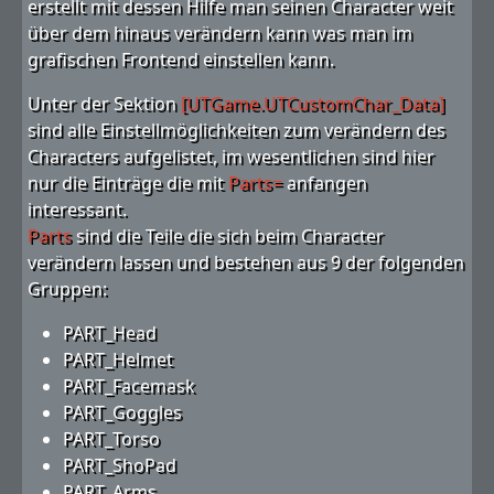
erstellt mit dessen Hilfe man seinen Character weit
über dem hinaus verändern kann was man im
grafischen Frontend einstellen kann.
Unter der Sektion
[UTGame.UTCustomChar_Data]
sind alle Einstellmöglichkeiten zum verändern des
Characters aufgelistet, im wesentlichen sind hier
nur die Einträge die mit
Parts=
anfangen
interessant.
Parts
sind die Teile die sich beim Character
verändern lassen und bestehen aus 9 der folgenden
Gruppen:
PART_Head
PART_Helmet
PART_Facemask
PART_Goggles
PART_Torso
PART_ShoPad
PART_Arms