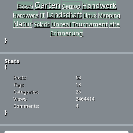
Garten
Handwerk
Essen
Gentoo
Landschaft
IT
Hardware
Linux
Mapping
Natur
Unreal Tournament
alte
Solaris
Erinnerung
}
Stats
{
Posts:
63
Tags:
18
Categories:
25
Views:
3464414
Comments:
4
}