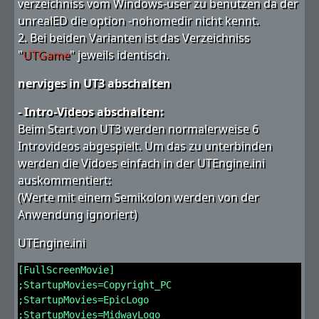
verzeichniss vom Windows-user zu benutzen da der
unrealED die option -nohomedir nicht kennt.
2. Bei beiden Varianten ist das Verzeichniss
"
UTGame
" jeweils identisch.
nerviges in UT3 abschalten
- Intro-Videos abschalten:
Beim Start von UT3 werden normalerweise 6
Introvideos abgespielt. Um das zu unterbinden
werden die Vidoes einfach in der UTEngine.ini
auskommentiert:
(Werte mit einem Semikolon werden von der
Anwendung ignoriert)
UTEngine.ini
[FullScreenMovie]
;StartupMovies=Copyright_PC
;StartupMovies=EpicLogo
;StartupMovies=MidwayLogo