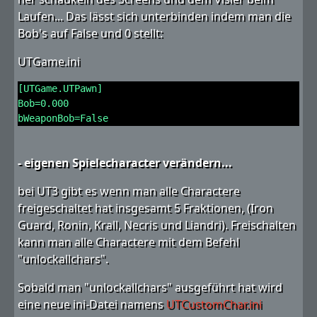
Laufen... Das lässt sich unterbinden indem man die
Bob's auf False und 0 stellt:
UTGame.ini
[UTGame.UTPawn]
Bob=0.000
bWeaponBob=False
- eigenen Spielecharacter verändern...
bei UT3 gibt es wenn man alle Charactere
freigeschaltet hat insgesamt 5 Fraktionen, (Iron
Guard, Ronin, Krall, Necris und Liandri). Freischalten
kann man alle Charactere mit dem Befehl
"unlockallchars".
Sobald man "unlockallchars" ausgeführt hat wird
eine neue ini-Datei namens
UTCustomChar.ini