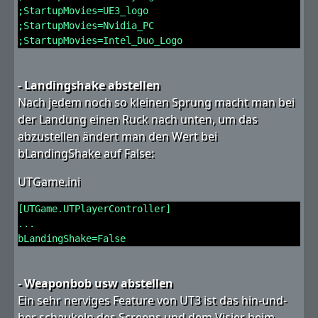
;StartupMovies=UE3_logo
;StartupMovies=Nvidia_PC
;StartupMovies=Intel_Duo_Logo
- Landingshake abstellen
Nach jedem noch so kleinen Sprung macht man bei
der Landung einen Ruck nach unten, um das
abzustellen ändert man den Wert bei
bLandingShake auf False:
UTGame.ini
[UTGame.UTPlayerController]
...
bLandingShake=False
- Weaponbob usw abstellen
Ein sehr nerviges Feature von UT3 ist das hin-und-
her schaukeln des Screens und dem Visier beim