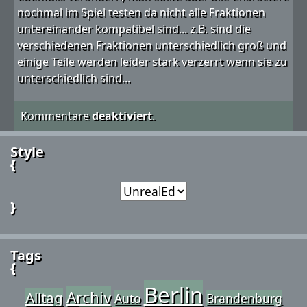
nochmal im Spiel testen da nicht alle Fraktionen
untereinander kompatibel sind... z.B. sind die
verschiedenen Fraktionen unterschiedlich groß und
einige Teile werden leider stark verzerrt wenn sie zu
unterschiedlich sind...
Kommentare
deaktiviert
.
Style
{
}
Tags
{
Berlin
Archiv
Alltag
Auto
Brandenburg