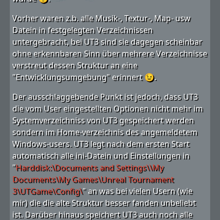
Vorher waren z.b. alle Musik-, Textur-, Map- usw
Datein in festgelegten Verzeichnissen
untergebracht, bei UT3 sind sie dagegen scheinbar
ohne erkennbaren Sinn über mehrere Verzeichnisse
verstreut dessen Struktur an eine
"Entwicklungsumgebung" erinnert 😉.
Der ausschlaggebende Punkt ist jedoch, dass UT3
die vom User eingestellten Optionen nicht mehr im
Systemverzeichniss von UT3 gespeichert werden
sondern im Home-verzeichnis des angemeldetem
Windows-users. UT3 legt nach dem ersten Start
automatisch alle ini-Datein und Einstellungen in
"
Harddisk:\Documents and Settings\\My
Documents\My Games\Unreal Tournament
3\UTGame\Config\
" an was bei vielen Usern (wie
mir) die die alte Struktur besser fanden unbeliebt
ist. Darüber hinaus speichert UT3 auch noch alle