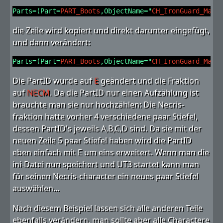
Parts=(Part=
PART_Boots
,ObjectName="
CH_IronGuard_Male
die Zeile wird kopiert und direkt darunter eingefügt,
und dann verändert:
Parts=(Part=
PART_Boots
,ObjectName="
CH_IronGuard_Male
Die PartID wurde auf
E
geändert und die Fraktion
auf
NECM
. Da die PartID nur einen Aufzählung ist
brauchte man sie nur hochzählen: Die Necris-
fraktion hatte vorher 4 verschiedene paar Stiefel,
dessen PartID's jeweils A,B,C,D sind. Da sie mit der
neuen Zeile 5 paar Stiefel haben wird die PartID
eben einfach mit E um eins erweitert. Wenn man die
ini-Datei nun speichert und UT3 startet kann man
für seinen Necris-character ein neues paar Stiefel
auswählen...
Nach diesem Beispiel lassen sich alle anderen Teile
ebenfalls verändern, man sollte aber alle Charactere