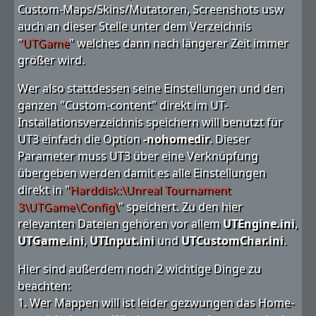
Custom-Maps/Skins/Mutatoren, Screenshots usw
auch an dieser Stelle unter dem Verzeichnis
"
UTGame
" welches dann nach längerer Zeit immer
größer wird.
Wer also stattdessen seine Einstellungen und den
ganzen "Custom-content" direkt im UT-
Installationsverzeichnis speichern will benutzt für
UT3 einfach die Option
-nohomedir
. Dieser
Parameter muss UT3 über eine Verknüpfung
übergeben werden damit es alle Einstellungen
direkt in "
Harddisk:\Unreal Tournament
3\UTGame\Config\
" speichert. Zu den hier
relevanten Dateien gehören vor allem
UTEngine.ini
,
UTGame.ini
,
UTInput.ini
und
UTCustomChar.ini
.
Hier sind außerdem noch 2 wichtige Dinge zu
beachten:
1. Wer Mappen will ist leider gezwungen das Home-