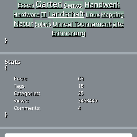
Garten
Handwerk
Essen
Gentoo
Landschaft
IT
Hardware
Linux
Mapping
Natur
Unreal Tournament
alte
Solaris
Erinnerung
}
Stats
{
Posts:
63
Tags:
18
Categories:
25
Views:
3468449
Comments:
4
}