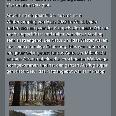
Marterial im Netz gibt.
Anbei sind ein paar Bilder aus meinem
Wintercamping von März 2023 im Wald. Leider
hatten sich ein paar der Kumpels die meiste Zeit nur
noch zugeschüttet und daher war dieser Ausflug
sehr anstrengend. Die Natur und das Wetter waren
aber eine einmalige Erfahrung. Dies war außerdem
ein guter Gelängetest für das Auto. Der Mitsubishi
ist dank Allrad mühelos die verschneiten Waldwege
hochgekommen und hat den ganzen Ausflug super
gemeistert. Nur das Platzangebot war sehr knapp.