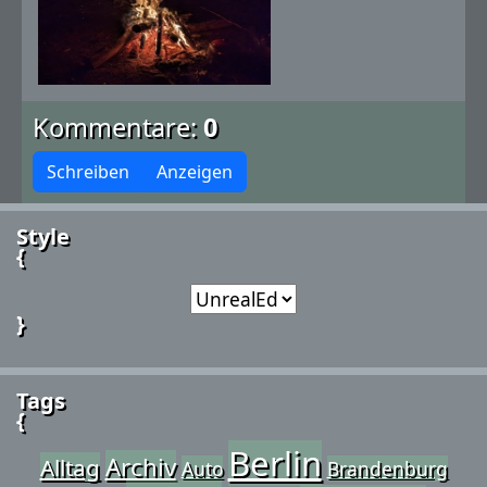
Kommentare:
0
Schreiben
Anzeigen
Style
{
}
Tags
{
Berlin
Archiv
Alltag
Auto
Brandenburg