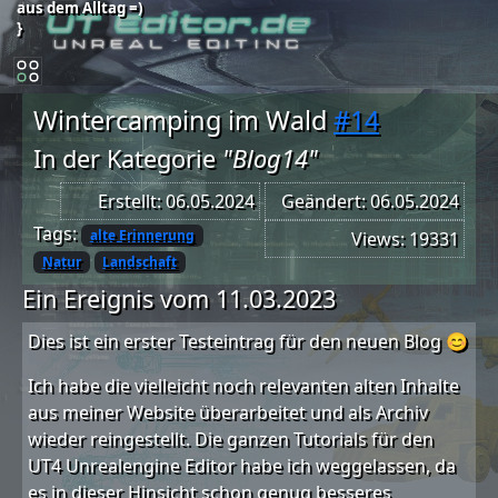
aus dem Alltag =)
}
Wintercamping im Wald
#14
In der Kategorie
"Blog14"
Erstellt: 06.05.2024
Geändert: 06.05.2024
Tags:
alte Erinnerung
Views: 19331
Natur
Landschaft
Ein Ereignis vom 11.03.2023
Dies ist ein erster Testeintrag für den neuen Blog 😊
Ich habe die vielleicht noch relevanten alten Inhalte
aus meiner Website überarbeitet und als Archiv
wieder reingestellt. Die ganzen Tutorials für den
UT4 Unrealengine Editor habe ich weggelassen, da
es in dieser Hinsicht schon genug besseres