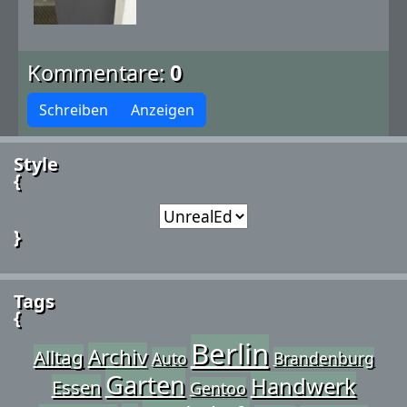
Kommentare:
0
Schreiben
Anzeigen
Style
{
}
Tags
{
Berlin
Archiv
Alltag
Auto
Brandenburg
Garten
Handwerk
Essen
Gentoo