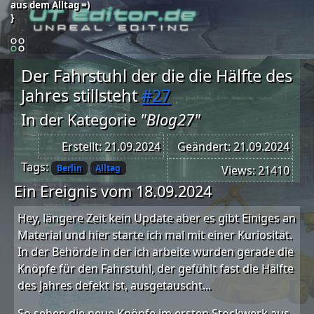
aus dem Alltag =)
}
Der Fahrstuhl der die die Hälfte des
Jahres stillsteht
#27
In der Kategorie
"Blog27"
Erstellt: 21.09.2024
Geändert: 21.09.2024
Tags:
Berlin
Alltag
Views: 21410
Ein Ereignis vom 18.09.2024
Hey, längere Zeit kein Update aber es gibt Einiges an
Material und hier starte ich mal mit einer Kuriosität.
In der Behörde in der ich arbeite wurden gerade die
Knöpfe für den Fahrstuhl, der gefühlt fast die Hälfte
des Jahres defekt ist, ausgetauscht...
So sehen die neue Knöpfe im ersten Stockwerk aus.