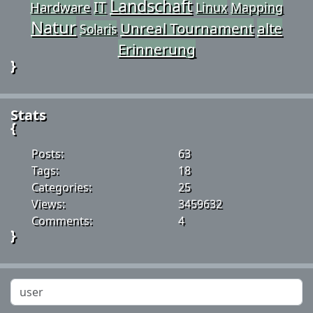
Landschaft
IT
Hardware
Linux
Mapping
Natur
Unreal Tournament
alte
Solaris
Erinnerung
}
Stats
{
Posts:
63
Tags:
18
Categories:
25
Views:
3459632
Comments:
4
}