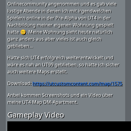
Onlinecommunity angenommen und es gab viele
lustige Abende in denen ich mit irgendwelchen
Spielern online in der Pre-Alpha von UT4 in der
Nachbildung meiner eigenen Wohnung gespielt
hatte 😊. Meine Wohnung sieht heute natürlich
ganz anders aus aber vieles ist auch gleich
geblieben...
Hätte sich UT4 erfolgreich weiterentwickelt und
wäre es nah an UT99 geblieben, so hätte ich sicher
auch weitere Maps erstellt.
Download:
https://utcustomcontent.com/map/1575
Anbei kommen Screenshots und ein Video über
meine UT4 Map DM-Apartment.
Gameplay Video