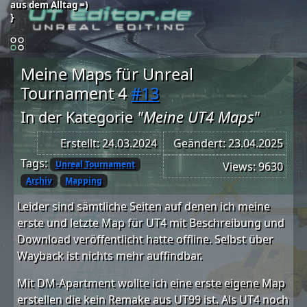
aus dem Alltag =)
}
Meine Maps für Unreal
Tournament 4
#13
In der Kategorie
"Meine UT4 Maps"
Erstellt: 24.03.2024
Geändert: 23.04.2025
Tags:
Unreal Tournament
Views: 9630
Archiv
Mapping
Leider sind sämtliche Seiten auf denen ich meine
erste und letzte Map für UT4 mit Beschreibung und
Download veröffentlicht hatte offline. Selbst über
Wayback ist nichts mehr auffindbar.
Mit DM-Apartment wollte ich eine erste eigene Map
erstellen die kein Remake aus UT99 ist. Als UT4 noch