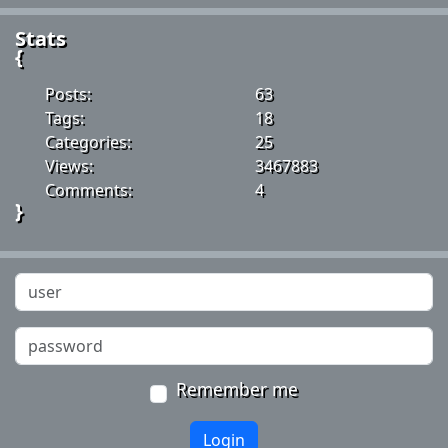
Stats
{
Posts:
63
Tags:
18
Categories:
25
Views:
3467883
Comments:
4
}
Remember me
Login