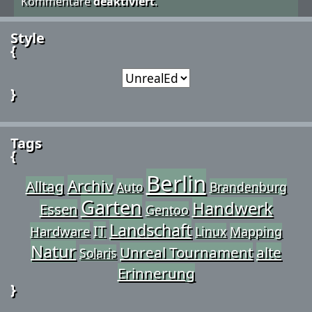
Kommentare
deaktiviert
.
Style
{
}
Tags
{
Berlin
Archiv
Alltag
Auto
Brandenburg
Garten
Handwerk
Essen
Gentoo
Landschaft
IT
Hardware
Linux
Mapping
Natur
Unreal Tournament
alte
Solaris
Erinnerung
}