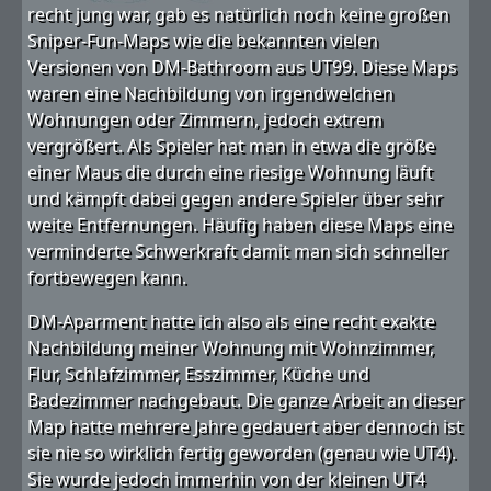
recht jung war, gab es natürlich noch keine großen
Sniper-Fun-Maps wie die bekannten vielen
Versionen von DM-Bathroom aus UT99. Diese Maps
waren eine Nachbildung von irgendwelchen
Wohnungen oder Zimmern, jedoch extrem
vergrößert. Als Spieler hat man in etwa die größe
einer Maus die durch eine riesige Wohnung läuft
und kämpft dabei gegen andere Spieler über sehr
weite Entfernungen. Häufig haben diese Maps eine
verminderte Schwerkraft damit man sich schneller
fortbewegen kann.
DM-Aparment hatte ich also als eine recht exakte
Nachbildung meiner Wohnung mit Wohnzimmer,
Flur, Schlafzimmer, Esszimmer, Küche und
Badezimmer nachgebaut. Die ganze Arbeit an dieser
Map hatte mehrere Jahre gedauert aber dennoch ist
sie nie so wirklich fertig geworden (genau wie UT4).
Sie wurde jedoch immerhin von der kleinen UT4